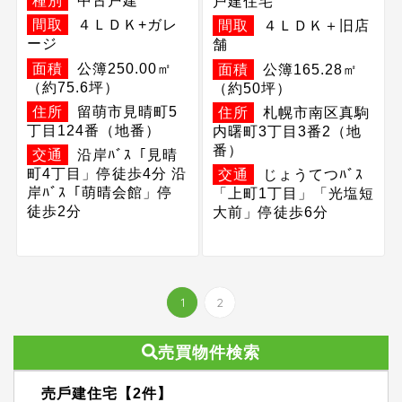
種別
中古戸建
戸建住宅
間取
４ＬＤＫ+ガレ
間取
４ＬＤＫ＋旧店
ージ
舗
面積
公簿250.00㎡
面積
公簿165.28㎡
（約75.6坪）
（約50坪）
住所
留萌市見晴町5
住所
札幌市南区真駒
丁目124番（地番）
内曙町3丁目3番2（地
番）
交通
沿岸ﾊﾞｽ「見晴
町4丁目」停徒歩4分 沿
交通
じょうてつﾊﾞｽ
岸ﾊﾞｽ「萌晴会館」停
「上町1丁目」「光塩短
徒歩2分
大前」停徒歩6分
1
2
売買物件検索
売⼾建住宅【2件】