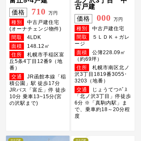
富丘5-4戸建
北ノ沢3丁目 中
古戸建
710
価格
万円
000
価格
万円
種別
中古戸建住宅
種別
中古戸建住宅
(オーナチェンジ物件)
間取
５ＬＤＫ＋ガレ
間取
4LDK
ージ
面積
148.12㎡
面積
公簿228.09㎡
住所
札幌市手稲区富
（約69坪）
丘5条4丁目12番9（地
住所
札幌市南区北ノ
番）
沢3丁目1819番3055･
交通
JR函館本線「稲
3203（地番）
積公園」駅 徒歩17分
交通
じょうてつﾊﾞｽ
JRバス「富丘」停 徒歩
「北ノ沢3丁目」停徒歩
10分 乗車13~15分(宮
6分 ※「真駒内駅」ま
の沢駅まで)
で、乗車約18～20分程
度
中古戸建
中古戸建