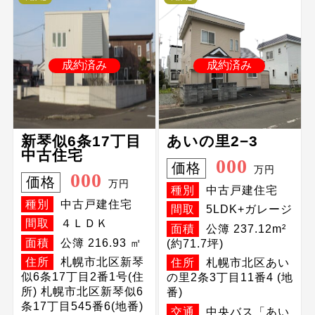
成約済み
成約済み
新琴似6条17丁目
あいの里2−3
中古住宅
000
価格
万円
000
価格
万円
種別
中古戸建住宅
種別
中古戸建住宅
間取
5LDK+ガレージ
間取
４ＬＤＫ
面積
公簿 237.12m²
面積
公簿 216.93 ㎡
(約71.7坪)
住所
札幌市北区新琴
住所
札幌市北区あい
似6条17丁目2番1号(住
の里2条3丁目11番4 (地
所) 札幌市北区新琴似6
番)
条17丁目545番6(地番)
交通
中央バス「あい