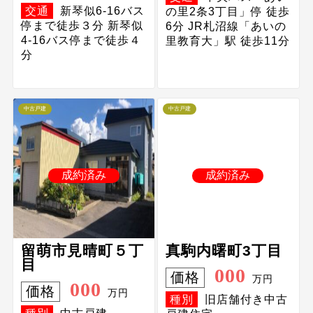
交通
新琴似6-16バス
の里2条3丁目」停 徒歩
停まで徒歩３分 新琴似
6分 JR札沼線「あいの
4-16バス停まで徒歩４
里教育大」駅 徒歩11分
分
中古戸建
中古戸建
成約済み
成約済み
留萌市見晴町５丁
真駒内曙町3丁目
目
000
価格
万円
000
価格
万円
種別
旧店舗付き中古