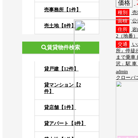
価格
売事務所【1件】
種別
売
面積
公
売土地【8件】
住所
岩
2（地番
交通
い
賃貸物件検索
所』停徒
まで乗車 
沢」駅 車
貸戸建【12件】
admin
クローバ
貸マンション【2
件】
貸店舗【1件】
貸アパート【4件】