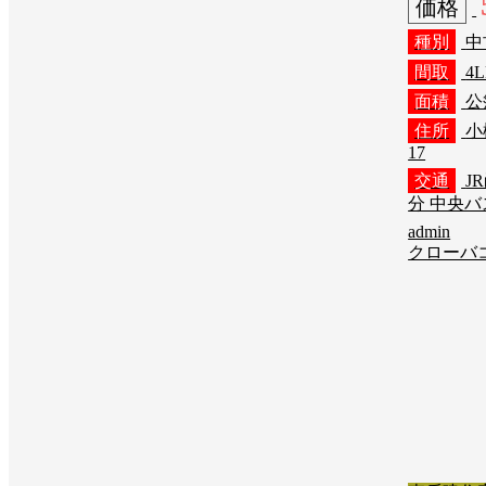
価格
種別
中
間取
4
面積
公簿
住所
小
17
交通
J
分 中央バ
admin
クローバ