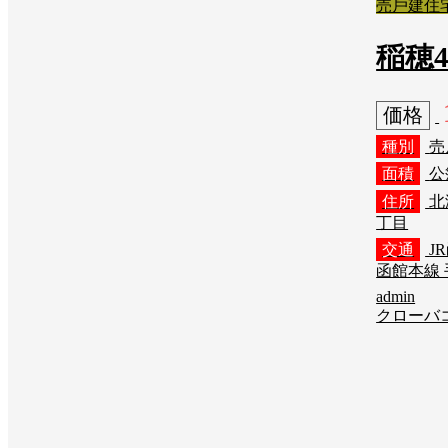
売⼾建住
稲穂4
価格
種別
売
面積
公簿
住所
北
丁目
交通
J
函館本線 
admin
クローバ