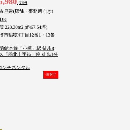
5,980
万円
古戸建(店舗・事務所向き)
LDK
 223.30m2 (約67.54坪)
樽市稲穂4丁目12番1・13番
R函館本線「小樽」駅 徒歩8
ス「稲北十字街」停 徒歩1分
コンチネンタル
値下げ