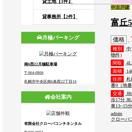
オーナーチ
貸土地【1件】
中古戸建
貸事務所【2件】
富丘5
月極パーキング
価格
種別
中
物件)
間取
4
南6西22月極駐車場
面積
14
〒064-0806
住所
札
札幌市中央区南6条西22丁目16
番9（地
交通
J
会社案内
歩17分 
車13~15
admin
クローバ
有限会社クローバコンチネンタル