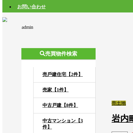
お問い合わせ
admin
売買物件検索
売⼾建住宅【2件】
売家【1件】
売土地
中古戸建【8件】
岩内
中古マンション【3
件】