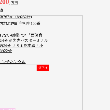
200
万円
地
簿767㎡（約232坪)
内郡岩内町字相生166番
）
わない循環バス『西保育
歩4分 ※岩内バスターミナル
約24分 ＪＲ函館本線「小
 約22分
コンチネンタル
値下げ