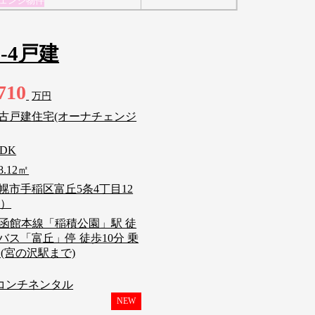
ェンジ物件
-4戸建
710
万円
古戸建住宅(オーナチェンジ
LDK
8.12㎡
幌市手稲区富丘5条4丁目12
番）
R函館本線「稲積公園」駅 徒
JRバス「富丘」停 徒歩10分 乗
分(宮の沢駅まで)
コンチネンタル
NEW