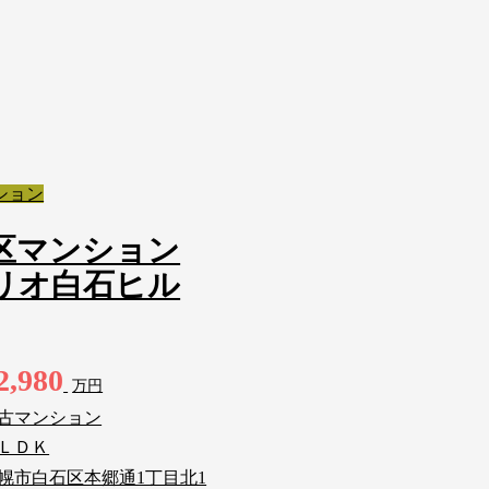
ション
区マンション
リオ白石ヒル
2,980
万円
古マンション
ＬＤＫ
幌市白石区本郷通1丁目北1