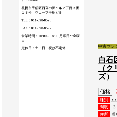
〒006-0001
札幌市手稲区西宮の沢１条２丁目３番
１８号 ウェーブ手稲ビル
TEL：011-398-8598
FAX：011-398-8597
営業時間：10:00～18:00 月曜日〜金曜
日
中古マン
定休日：土・日・祝は不定休
白石
（ク
ズ）
価格
種別
中
間取
３
住所
札