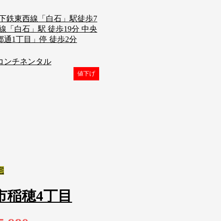
下鉄東西線「白石」駅徒歩7
歳線「白石」駅 徒歩19分 中央
通1丁目」停 徒歩2分
コンチネンタル
値下げ
宅
市稲穂4丁目