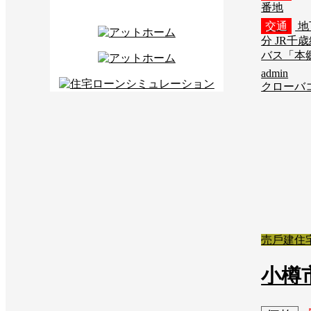
番地
交通
地
分 JR千
バス「本郷
admin
クローバ
売⼾建住
小樽