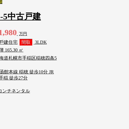
宅
-5中古戸建
1,980
万円
戶建住宅
間取
3LDK
 165.30 ㎡
海道札幌市手稲区稲穂四条5
R函館本線 稲穂 徒歩10分 JR
手稲 徒歩27分
コンチネンタル