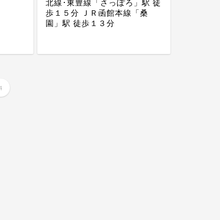
北線･東豊線「さっぽろ」駅 徒
歩１５分 ＪＲ函館本線「桑
園」駅 徒歩１３分
4