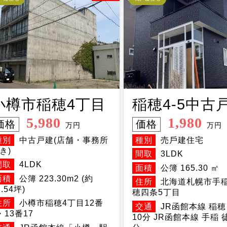
小樽市稲穂4丁目
稲穂4-5中古
5,980
1,980
価格
価格
万円
万円
種別
中古戸建(店舗・事務所
種別
売戶建住宅
き)
間取
3LDK
間取
4LDK
面積
公簿 165.30 ㎡
面積
公簿 223.30m2 (約
住所
北海道札幌市手
7.54坪)
穂四条5丁目
住所
小樽市稲穂4丁目12番
交通
JR函館本線 稲穂
・13番17
10分 JR函館本線 手稲 