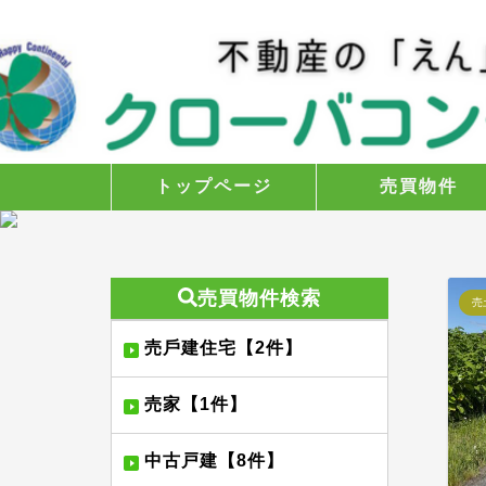
トップページ
売買物件
売買物件検索
売
売⼾建住宅【2件】
売家【1件】
中古戸建【8件】