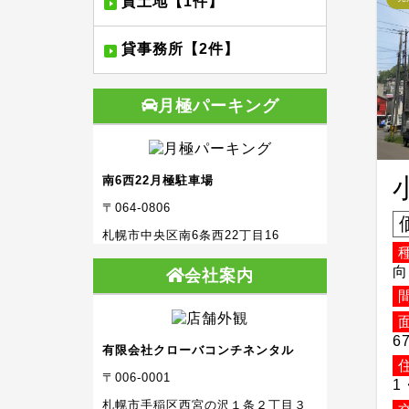
貸土地【1件】
貸事務所【2件】
月極パーキング
南6西22月極駐車場
〒064-0806
札幌市中央区南6条西22丁目16
向
会社案内
6
有限会社クローバコンチネンタル
〒006-0001
1
札幌市手稲区西宮の沢１条２丁目３