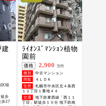
戸建
ﾗｲｵﾝｽﾞﾏﾝｼｮﾝ植物
園前
2,900
価格
万円
種別
中古マンション
間取
４ＬＤＫ
稲区稲
住所
札幌市中央区北４条西
１２丁目１番地４４
 徒歩
交通
地下鉄東西線「西１１
徒歩27
丁目」駅徒歩１０分 地下鉄南