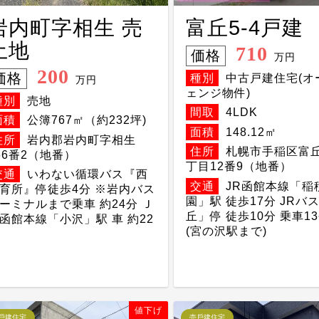
岩内町字相生 売
富丘5-4戸建
土地
710
価格
万円
200
価格
種別
中古戸建住宅(オ
万円
ェンジ物件)
種別
売地
間取
4LDK
面積
公簿767㎡（約232坪)
面積
148.12㎡
住所
岩内郡岩内町字相生
住所
札幌市手稲区富丘
66番2（地番）
丁目12番9（地番）
交通
いわない循環バス『西
交通
JR函館本線「稲
育所』停徒歩4分 ※岩内バス
園」駅 徒歩17分 JRバ
ーミナルまで乗車 約24分 Ｊ
丘」停 徒歩10分 乗車13
函館本線「小沢」駅 車 約22
(宮の沢駅まで)
値下げ
⼾建住宅
売⼾建住宅