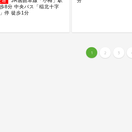
交通
JR函館本線「小樽」駅
分
歩8分 中央バス「稲北十字
」停 徒歩1分
1
2
3