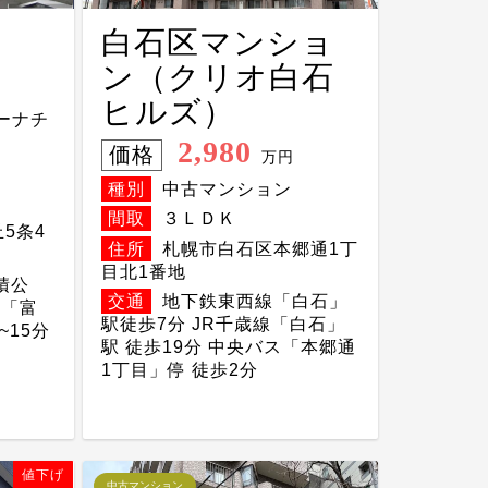
白石区マンショ
ン（クリオ白石
ヒルズ）
ーナチ
2,980
価格
万円
種別
中古マンション
間取
３ＬＤＫ
5条4
住所
札幌市白石区本郷通1丁
目北1番地
積公
交通
地下鉄東西線「白石」
ス「富
駅徒歩7分 JR千歳線「白石」
~15分
駅 徒歩19分 中央バス「本郷通
1丁目」停 徒歩2分
値下げ
中古マンション