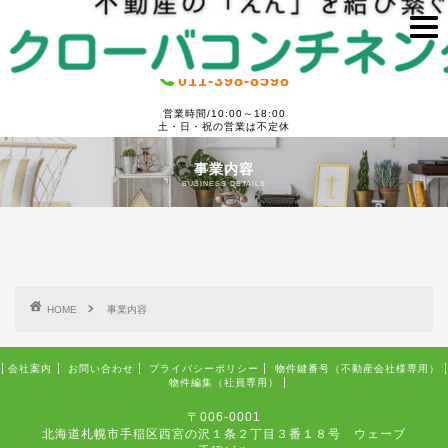
011-398-8598
営業時間/10:00～18:00
土・日・祝の営業は不定休
事業内容
BUSINESS DETAILS
HOME
事業内容
会社案内
お問い合わせ
プライバシーポリシー
物件鍵番号（不動産会社様専用）
物件編集（社員専用）
〒006-0001
北海道札幌市手稲区西宮の沢１条２丁目３番１８号 ウェーブ