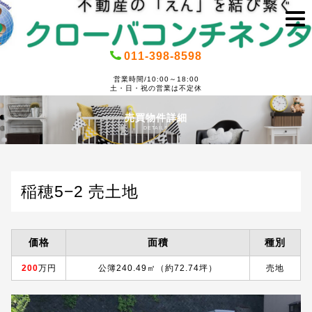
011-398-8598
営業時間/10:00～18:00
土・日・祝の営業は不定休
売買物件詳細
DETAILS
稲穂5−2 売土地
価格
面積
種別
200
万円
公簿240.49㎡（約72.74坪）
売地